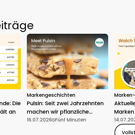
iträge
Markengeschichten
Marken
nde: Die
Pulsin: Seit zwei Jahrzehnten
Aktuell
ält an
machen wir pflanzliche
Marken
Ernährung einfach
16.07.2026
Fünf Minuten
14.07.20
Volls