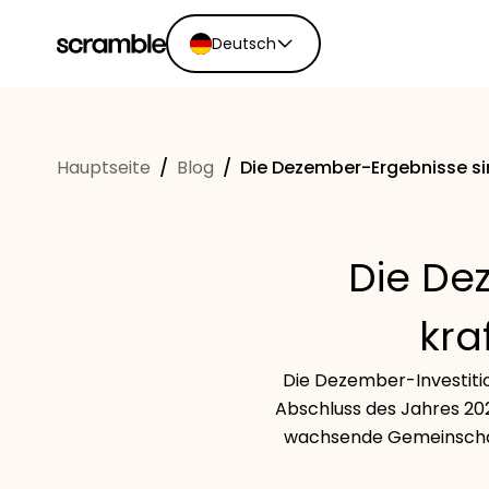
Deutsch
English
Ελληνικά
Hauptseite
/
Blog
/
Die Dezember-Ergebnisse sin
Español
Português
Dutch
Die De
Deutsch
Eesti keel
kra
Die Dezember-Investitio
Abschluss des Jahres 2025
wachsende Gemeinschaf