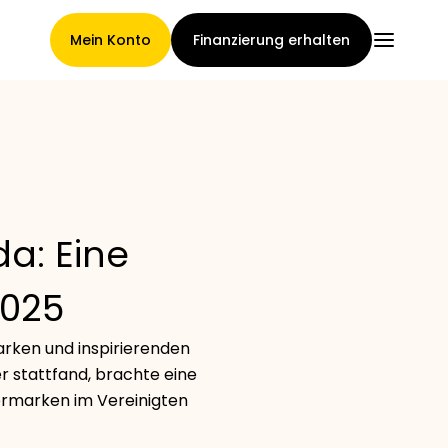
Mein Konto
Finanzierung erhalten
Hauptseite
a: Eine
Konditionen der
2025
Forderungsabtretung
arken und inspirierenden
er stattfand, brachte eine
Markengalerie
rmarken im Vereinigten