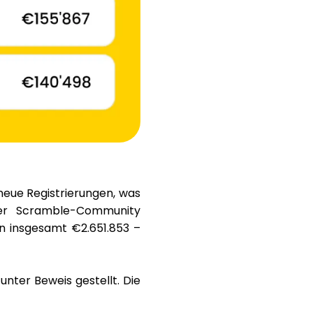
Hilfe
ask@scrambleup.com
+372 712 2955
 neue Registrierungen
, was
der Scramble-Community
n insgesamt
€2.651.853
–
nter Beweis gestellt. Die