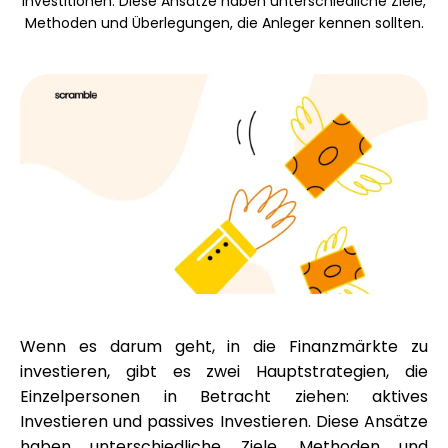
Investitionen. Diese Ansätze haben unterschiedliche Ziele,
Markenauswahl
Methoden und Überlegungen, die Anleger kennen sollten.
Rechner
Rundenverlauf
Blog
Wenn es darum geht, in die Finanzmärkte zu
investieren, gibt es zwei Hauptstrategien, die
Kontaktieren Sie uns
Einzelpersonen in Betracht ziehen: aktives
Investieren und passives Investieren. Diese Ansätze
haben unterschiedliche Ziele, Methoden und